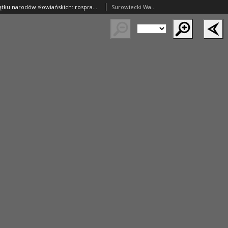
Śledzenie początku narodów słowiańskich: rosprawa czytana na publiczném posiedzeniu Krolewsko-Warszawskiego Towarzystwa Przyiacioł Nauk w dniu 24 stycznia r. 1824
Surowiecki Wawrzyniec