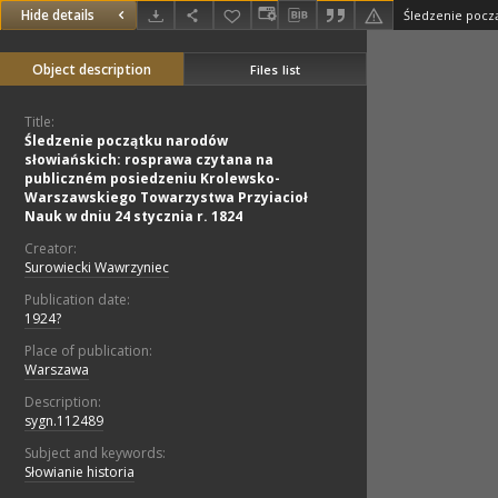
Hide details
Object description
Files list
Title:
Śledzenie początku narodów
słowiańskich: rosprawa czytana na
publiczném posiedzeniu Krolewsko-
Warszawskiego Towarzystwa Przyiacioł
Nauk w dniu 24 stycznia r. 1824
Creator:
Surowiecki Wawrzyniec
Publication date:
1924?
Place of publication:
Warszawa
Description:
sygn.112489
Subject and keywords:
Słowianie historia