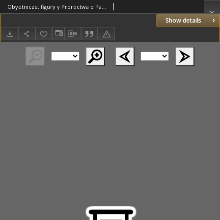
Obyetnicze, figury y Proroctwa o Panie naszym Jezusie Krystusie, prawdziwym Bogu y człowieku [...] s Ksiąg Moiżeszowych y s Prorokow zebrane s porownaniem pism Apostolskich [...] wirszami spisane
Show details