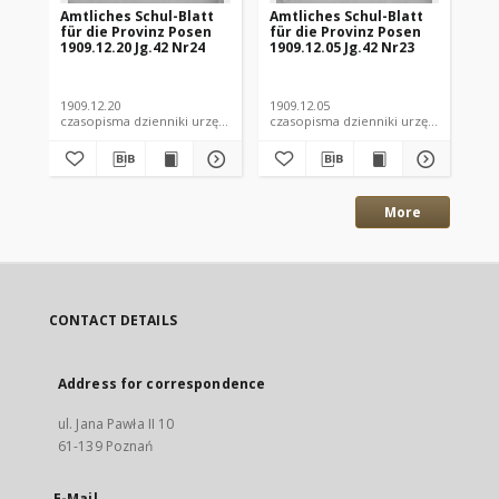
Amtliches Schul-Blatt
Amtliches Schul-Blatt
Am
für die Provinz Posen
für die Provinz Posen
fü
1909.12.20 Jg.42 Nr24
1909.12.05 Jg.42 Nr23
190
1909.12.20
1909.12.05
190
czasopisma dzienniki urzędowe
czasopisma dzienniki urzędowe
More
CONTACT DETAILS
Address for correspondence
ul. Jana Pawła II 10
61-139 Poznań
E-Mail