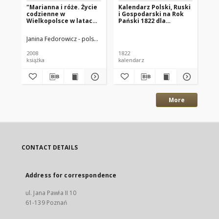
"Marianna i róże. Życie
Kalendarz Polski, Ruski
Ga
codzienne w
i Gospodarski na Rok
Xi
Wielkopolsce w latach
Pański 1822 dla
18
1890-1914 z tradycji
Wielkiego Xięstwa
rodzinnej"
Poznańskiego : który
Janina Fedorowicz - polska pisarka
Joanna Konopińska (1925 -1996; P
Wan
jest rokiem
zwyczaynym maiącym
2008
1822
184
dni 365
książka
kalendarz
gaz
More
CONTACT DETAILS
Address for correspondence
ul. Jana Pawła II 10
61-139 Poznań