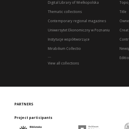
Digital Library of Wielkopolska
Topo
Thematic collections
Title
Contemporary regional magazines
Owne
Uniwersytet Ekonomiczny w Poznaniu
Creat
Instytucje współtworzące
Contr
Mirabilium Collectio
Newsp
...
Editi
View all collections
PARTNERS
Project participants