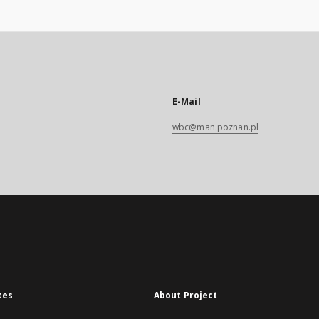
E-Mail
wbc@man.poznan.pl
xes
About Project