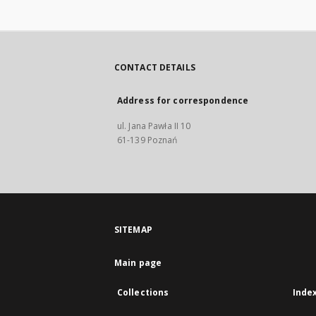
CONTACT DETAILS
Address for correspondence
ul. Jana Pawła II 10
61-139 Poznań
SITEMAP
Main page
Collections
Inde