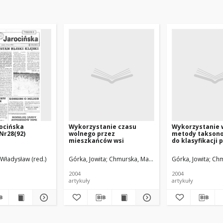
ocińska
Wykorzystanie czasu
Wykorzystanie 
 Nr28(92)
wolnego przez
metody takson
mieszkańców wsi
do klasyfikacji
województwa
wielkopolskieg
 Władysław (red.)
Górka, Jowita
Chmurska, Magdalena
Górka, Jowita
Chm
podstawie wybr
turystyczno-
2004
2004
rekreacyjnych
artykuły
artykuły