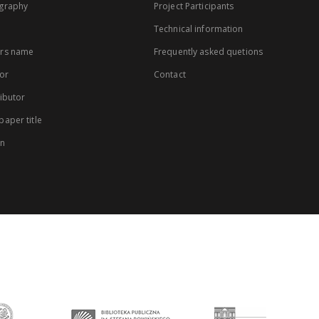
graphy
Project Participants
Technical information
rs name
Frequently asked quetions
or
Contact
ibutor
aper title
on