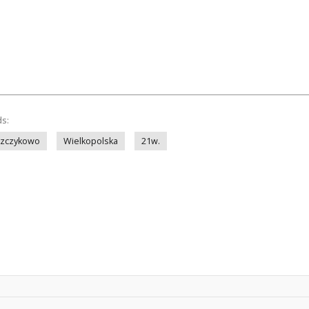
ds:
zczykowo
Wielkopolska
21w.