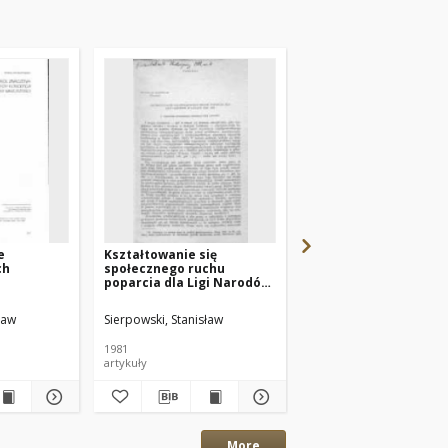
e
Kształtowanie się
Lo sviluppo dei rappo
ch
społecznego ruchu
Italo-polacchi in Polo
poparcia dla Ligi Narodów
fra le due guerre
j ochrony
w latach 1919-1926
ław
Sierpowski, Stanisław
Sierpowski, Stanisław
1981
1978
artykuły
artykuły maszynopisy
More