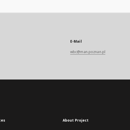
E-Mail
wbc@man.poznan.pl
xes
About Project