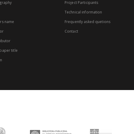
graphy
Project Participants
Technical information
rs name
Frequently asked quetions
or
Contact
ibutor
aper title
on