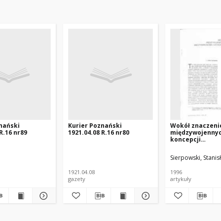
nański
Kurier Poznański
Wokół znaczeni
R.16 nr89
1921.04.08 R.16 nr80
międzywojenny
koncepcji
międzynarodowe
mniejszości
Sierpowski, Stanis
1921.04.08
1996
gazety
artykuły