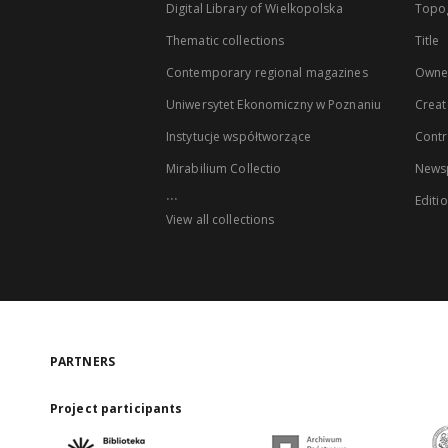
Digital Library of Wielkopolska
Topo
Thematic collections
Title
Contemporary regional magazines
Owne
Uniwersytet Ekonomiczny w Poznaniu
Creat
Instytucje współtworzące
Contr
Mirabilium Collectio
Newsp
...
Editi
View all collections
PARTNERS
Project participants