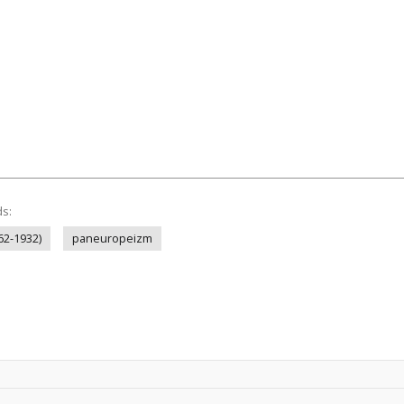
ds:
62-1932)
paneuropeizm