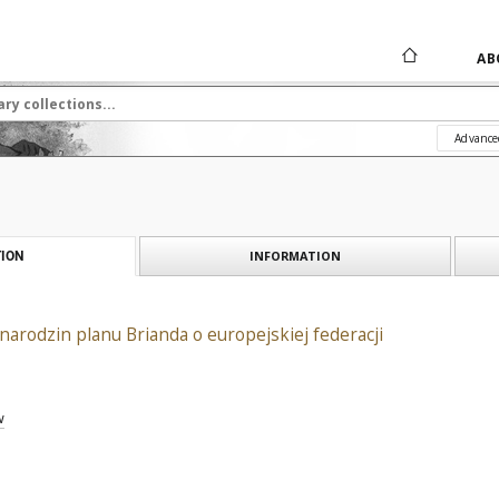
AB
Advance
INFORMATION
ION
arodzin planu Brianda o europejskiej federacji
w