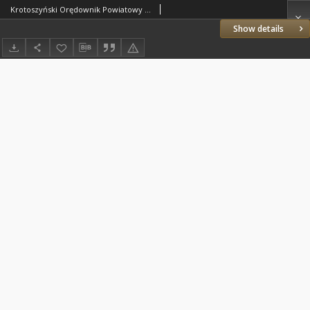
Krotoszyński Orędownik Powiatowy 1937.10.31 R.62 Nr87
Show details