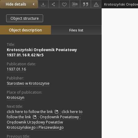
Hide details
Object structure
Object description
Files list
Title:
Krotoszyński Orędownik Powiatowy
1937.01.16 R.62 Nr5
Publication date:
1937.01.16
Publisher:
Starostwo w Krotoszynie
Place of publication:
Krotoszyn
Next title:
click here to follow the link
;
click here to
follow the link
;
Orędownik Powiatowy
;
Orędownik Urzędowy Powiatów
Krotoszyńskiego i Pleszewskiego
Previous title: