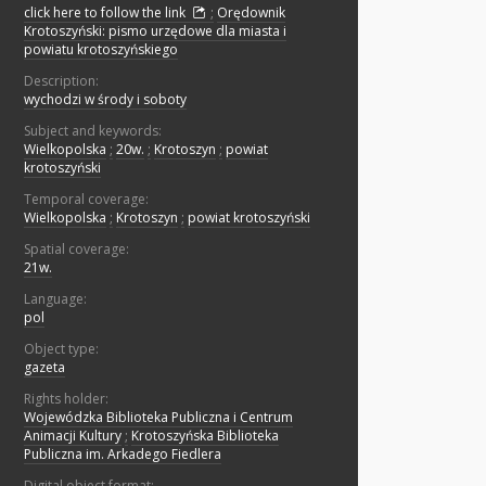
click here to follow the link
;
Orędownik
Krotoszyński: pismo urzędowe dla miasta i
powiatu krotoszyńskiego
Description:
wychodzi w środy i soboty
Subject and keywords:
Wielkopolska
;
20w.
;
Krotoszyn
;
powiat
krotoszyński
Temporal coverage:
Wielkopolska
;
Krotoszyn
;
powiat krotoszyński
Spatial coverage:
21w.
Language:
pol
Object type:
gazeta
Rights holder:
Wojewódzka Biblioteka Publiczna i Centrum
Animacji Kultury
;
Krotoszyńska Biblioteka
Publiczna im. Arkadego Fiedlera
Digital object format: