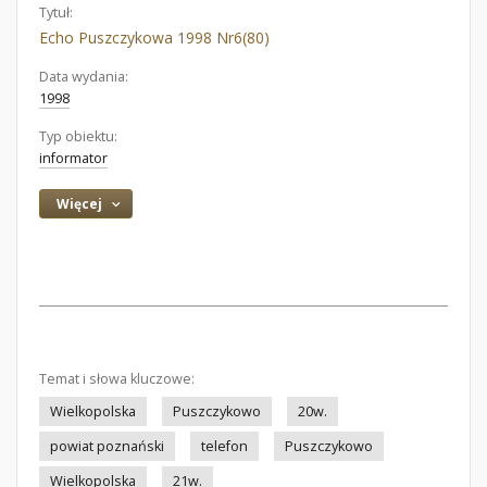
Tytuł:
Echo Puszczykowa 1998 Nr6(80)
Data wydania:
1998
Typ obiektu:
informator
Więcej
Temat i słowa kluczowe:
Wielkopolska
Puszczykowo
20w.
powiat poznański
telefon
Puszczykowo
Wielkopolska
21w.