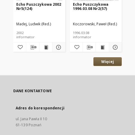
Echo Puszczykowa 2002
Echo Puszczykowa
Ec
Nr5(124)
1996.03.08 Nr2(57)
199
Madej, Ludwik (Red.)
Koczorowski, Paweł (Red.)
Koc
2002
1996.03.08
199
informator
informator
inf
Więcej
DANE KONTAKTOWE
Adres do korespondencji
ul. Jana Pawła II 10
61-139 Poznań