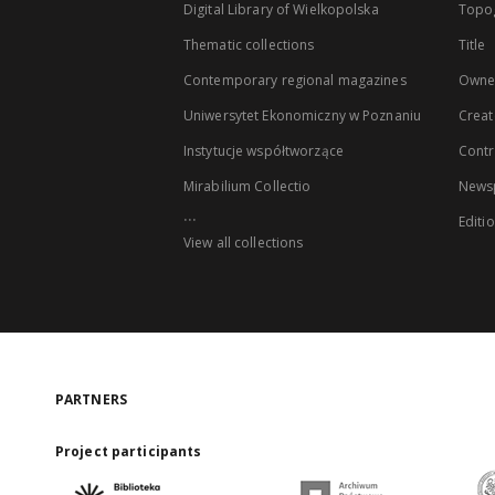
Digital Library of Wielkopolska
Topo
Thematic collections
Title
Contemporary regional magazines
Owne
Uniwersytet Ekonomiczny w Poznaniu
Creat
Instytucje współtworzące
Contr
Mirabilium Collectio
Newsp
...
Editi
View all collections
PARTNERS
Project participants