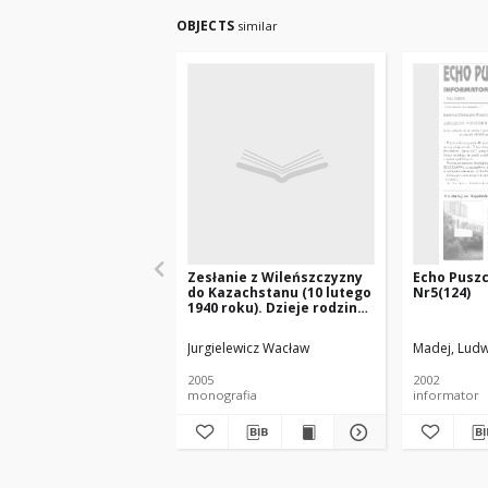
OBJECTS
similar
Zesłanie z Wileńszczyzny
Echo Pusz
do Kazachstanu (10 lutego
Nr5(124)
1940 roku). Dzieje rodziny
Jurgielewiczów
Jurgielewicz Wacław
Madej, Ludwi
2005
2002
monografia
informator