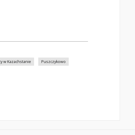
cy w Kazachstanie
Puszczykowo