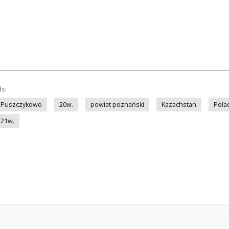
ds:
Puszczykowo
20w.
powiat poznański
Kazachstan
Pola
21w.