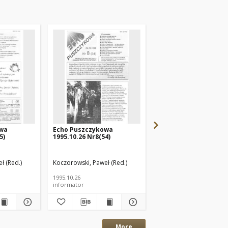
owa
Echo Puszczykowa
Echo Puszczykowa
5)
1995.10.26 Nr8(54)
1995.09.15 Nr7(53)
ł (Red.)
Koczorowski, Paweł (Red.)
Koczorowski, Paweł (Red
1995.10.26
1995.09.15
informator
informator
More