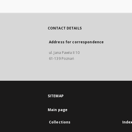
CONTACT DETAILS
Address for correspondence
ul. Jana Pawła II 10
61-139 Poznań
SITEMAP
Main page
Collections
Inde