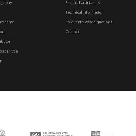
graphy
Project Participants
Technical information
rs name
Frequently asked quetions
or
Contact
ibutor
aper title
on