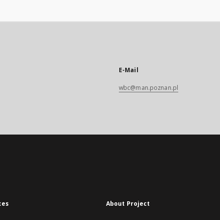
E-Mail
wbc@man.poznan.pl
xes
About Project