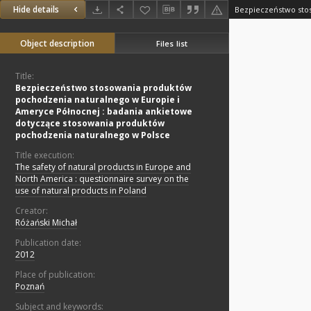
Hide details
Object description
Files list
Title:
Bezpieczeństwo stosowania produktów
pochodzenia naturalnego w Europie i
Ameryce Północnej : badania ankietowe
dotyczące stosowania produktów
pochodzenia naturalnego w Polsce
Title execution:
The safety of natural products in Europe and
North America : questionnaire survey on the
use of natural products in Poland
Creator:
Różański Michał
Publication date:
2012
Place of publication:
Poznań
Subject and keywords: