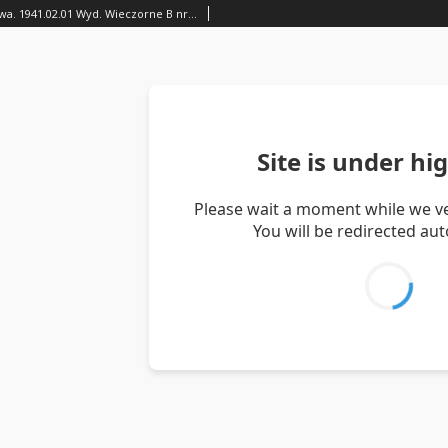
Gazetka Obozowa. 1941.02.01 Wyd. Wieczorne B nr51