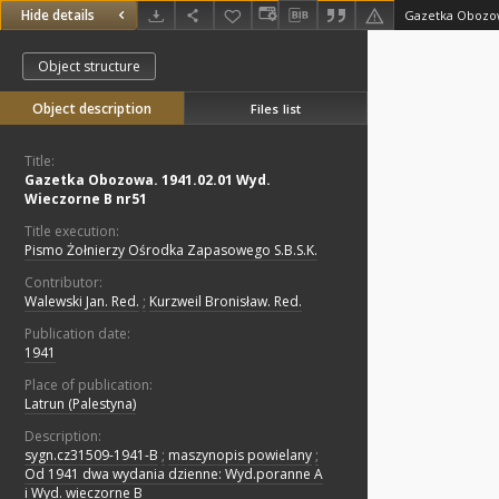
Hide details
Object structure
Object description
Files list
Title:
Gazetka Obozowa. 1941.02.01 Wyd.
Wieczorne B nr51
Title execution:
Pismo Żołnierzy Ośrodka Zapasowego S.B.S.K.
Contributor:
Walewski Jan. Red.
;
Kurzweil Bronisław. Red.
Publication date:
1941
Place of publication:
Latrun (Palestyna)
Description:
sygn.cz31509-1941-B
;
maszynopis powielany
;
Od 1941 dwa wydania dzienne: Wyd.poranne A
i Wyd. wieczorne B