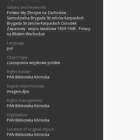
Subject and keywords:
Polskie Siły Zbrojne na Zachodzie
;
Samodzielna Brygada Strzelców Karpackich
;
Brygada Strzelców Karpackich Ośrodek
Zapasowy
;
wojna światowa 1939-1945
;
Polacy
na Bliskim Wschodzie
Language:
pol
Object type:
czasopisma wojskowe polskie
Rights holder:
PAN Biblioteka Kórnicka
Digital object format:
image/x.djvu
Rights management:
PAN Biblioteka Kórnicka
Digitisation:
PAN Biblioteka Kórnicka
Location of original object:
PAN Biblioteka Kórnicka