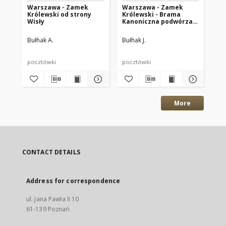
Warszawa - Zamek
Warszawa - Zamek
Wa
Królewski od strony
Królewski - Brama
Kr
Wisły
Kanoniczna podwórza
kuchennego
Bułhak A.
Bułhak J.
Buł
pocztówki
pocztówki
poc
More
CONTACT DETAILS
Address for correspondence
ul. Jana Pawła II 10
61-139 Poznań