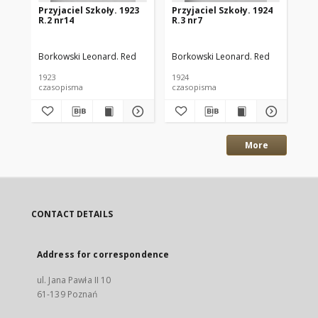
Przyjaciel Szkoły. 1923
Przyjaciel Szkoły. 1924
Prz
R.2 nr14
R.3 nr7
R.3
Borkowski Leonard. Red
Borkowski Leonard. Red
Bor
1923
1924
192
czasopisma
czasopisma
cza
More
CONTACT DETAILS
Address for correspondence
ul. Jana Pawła II 10
61-139 Poznań