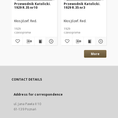
Przewodnik Katolicki.
Przewodnik Katolicki.
Pr
1929 R.35 nr10
1929 R.35 nr3
191
Kłos Józef. Red.
Kłos Józef. Red.
Kło
1929
1929
191
czasopisma
czasopisma
cza
More
CONTACT DETAILS
Address for correspondence
ul. Jana Pawła II 10
61-139 Poznań