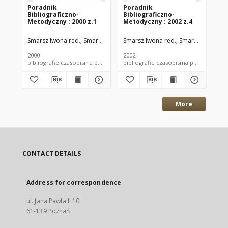
Poradnik
Poradnik
Po
Bibliograficzno-
Bibliograficzno-
Bib
Metodyczny : 2000 z.1
Metodyczny : 2002 z.4
Me
Smarsz Iwona red.
Smarsz, Iwona (red.)
Smarsz Iwona red.
Smarsz, Iwona (r
Sma
2000
2002
200
bibliografie czasopisma poradnik metodyczny
bibliografie czasopisma por
More
CONTACT DETAILS
Address for correspondence
ul. Jana Pawła II 10
61-139 Poznań