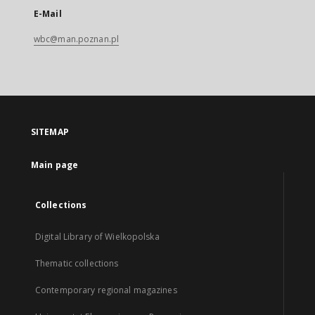
E-Mail
wbc@man.poznan.pl
SITEMAP
Main page
Collections
Digital Library of Wielkopolska
Thematic collections
Contemporary regional magazines