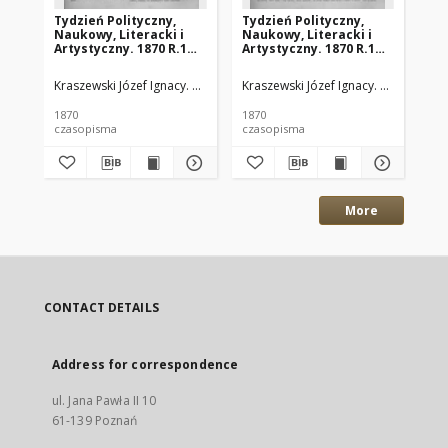
Tydzień Polityczny,
Tydzień Polityczny,
Ty
Naukowy, Literacki i
Naukowy, Literacki i
Na
Artystyczny. 1870 R.1
Artystyczny. 1870 R.1
Art
nr20
nr19
nr
Kraszewski Józef Ignacy. Red.
Kraszewski Józef Ignacy. Red.
Kra
1870
1870
187
czasopisma
czasopisma
cza
More
CONTACT DETAILS
Address for correspondence
ul. Jana Pawła II 10
61-139 Poznań