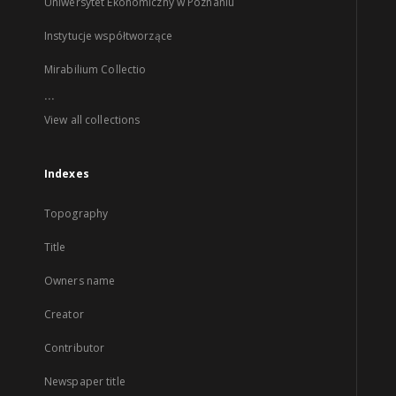
Uniwersytet Ekonomiczny w Poznaniu
Instytucje współtworzące
Mirabilium Collectio
...
View all collections
Indexes
Topography
Title
Owners name
Creator
Contributor
Newspaper title