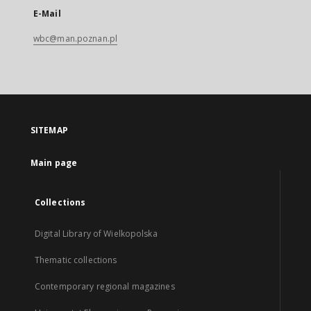
E-Mail
wbc@man.poznan.pl
SITEMAP
Main page
Collections
Digital Library of Wielkopolska
Thematic collections
Contemporary regional magazines