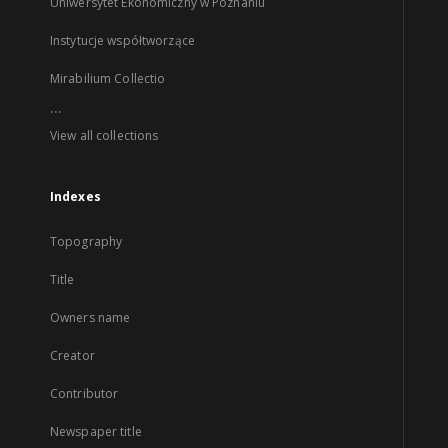
Uniwersytet Ekonomiczny w Poznaniu
Instytucje współtworzące
Mirabilium Collectio
...
View all collections
Indexes
Topography
Title
Owners name
Creator
Contributor
Newspaper title