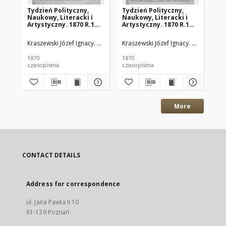
Tydzień Polityczny,
Tydzień Polityczny,
Ty
Naukowy, Literacki i
Naukowy, Literacki i
Na
Artystyczny. 1870 R.1
Artystyczny. 1870 R.1
Art
nr21
nr9
nr
Kraszewski Józef Ignacy. Red.
Kraszewski Józef Ignacy. Red.
Kra
1870
1870
187
czasopisma
czasopisma
cza
More
CONTACT DETAILS
Address for correspondence
ul. Jana Pawła II 10
61-139 Poznań