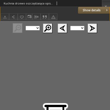
Kuchnia drzewo oszczędzaiąca opisana z figurami illuminowanemi No 1.
Show details