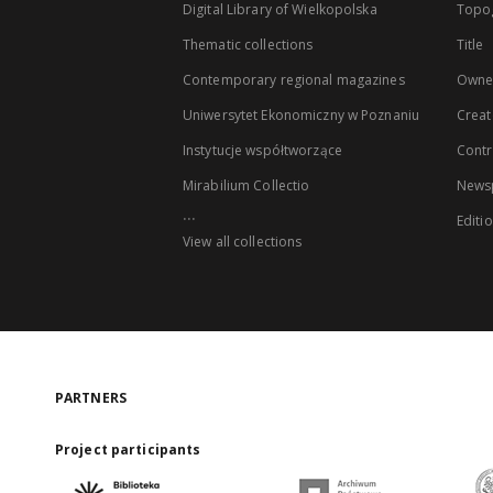
Digital Library of Wielkopolska
Topo
Thematic collections
Title
Contemporary regional magazines
Owne
Uniwersytet Ekonomiczny w Poznaniu
Creat
Instytucje współtworzące
Contr
Mirabilium Collectio
Newsp
...
Editi
View all collections
PARTNERS
Project participants