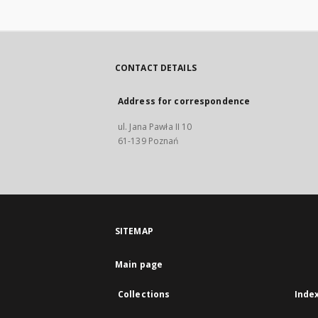
CONTACT DETAILS
Address for correspondence
ul. Jana Pawła II 10
61-139 Poznań
SITEMAP
Main page
Collections
Inde