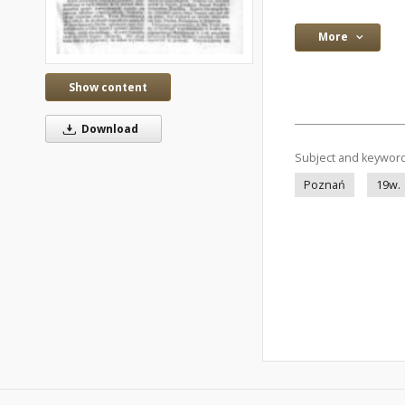
More
Show content
Download
Subject and keywor
Poznań
19w.