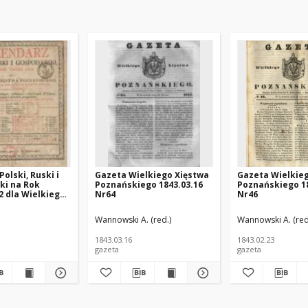
olski, Ruski i
Gazeta Wielkiego Xięstwa
Gazeta Wielkie
ki na Rok
Poznańskiego 1843.03.16
Poznańskiego 18
2 dla Wielkiego
Nr64
Nr46
znańskiego :
 rokiem
ińska (1925 -1996; Poznań) - polska pisarka; https://pl.wikipedia.org/wiki/J
Wannowski A. (red.)
Wannowski A. (red
m maiącym dni
1843.03.16
1843.02.23
gazeta
gazeta