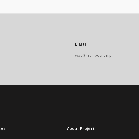
E-Mail
wbc@man.poznan.pl
xes
About Project