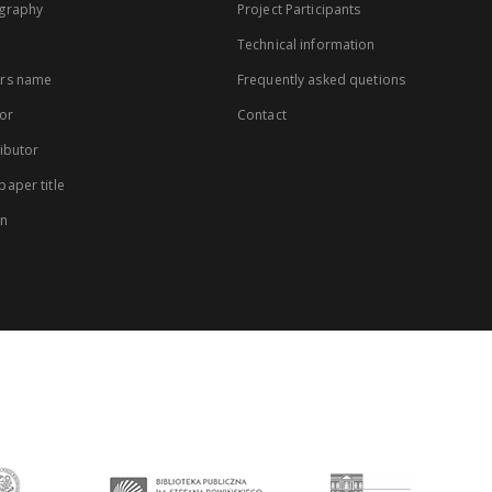
graphy
Project Participants
Technical information
rs name
Frequently asked quetions
or
Contact
ibutor
aper title
on