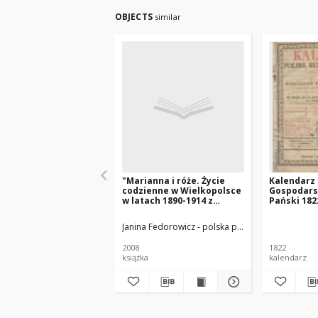
OBJECTS
similar
"Marianna i róże. Życie
Kalendarz P
codzienne w Wielkopolsce
Gospodars
w latach 1890-1914 z
Pański 182
tradycji rodzinnej"
Xięstwa Po
który jest
Janina Fedorowicz - polska pisarka
Joanna Konop
zwyczayny
365
2008
1822
książka
kalendarz