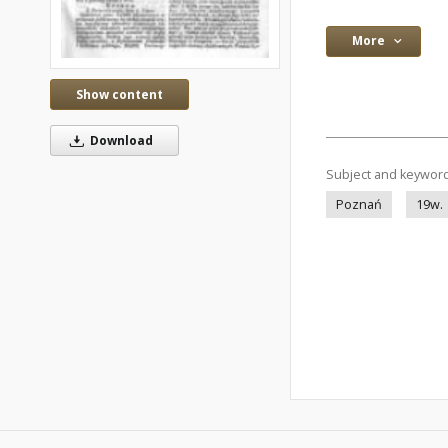
More
Show content
Download
Subject and keywor
Poznań
19w.