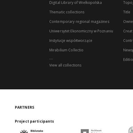
Digital Library of Wielkopolska
Topo
Thematic collections
Title
Contemporary regional magazines
Owne
Uniwersytet Ekonomiczny w Poznaniu
Creat
Instytucje współtworzące
Contr
Mirabilium Collectio
Newsp
...
Editi
View all collections
PARTNERS
Project participants