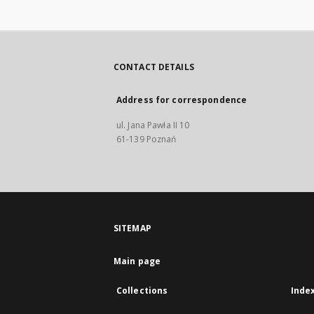
CONTACT DETAILS
Address for correspondence
ul. Jana Pawła II 10
61-139 Poznań
SITEMAP
Main page
Collections
Inde