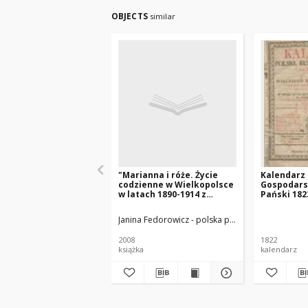
OBJECTS
similar
"Marianna i róże. Życie
Kalendarz P
codzienne w Wielkopolsce
Gospodars
w latach 1890-1914 z
Pański 182
tradycji rodzinnej"
Xięstwa Po
który jest
Janina Fedorowicz - polska pisarka
Joanna Konop
zwyczayny
365
2008
1822
książka
kalendarz