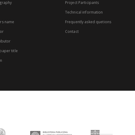
graphy
Project Participants
Technical information
rs name
Frequently asked quetions
or
Contact
ibutor
aper title
on