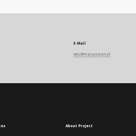
E-Mail
wbc@man.poznan.pl
xes
About Project