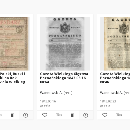
olski, Ruski i
Gazeta Wielkiego Xięstwa
Gazeta Wielkie
ki na Rok
Poznańskiego 1843.03.16
Poznańskiego 18
2 dla Wielkiego
Nr64
Nr46
znańskiego :
 rokiem
ińska (1925 -1996; Poznań) - polska pisarka; https://pl.wikipedia.org/wiki/J
Wannowski A. (red.)
Wannowski A. (red
m maiącym dni
1843.03.16
1843.02.23
gazeta
gazeta