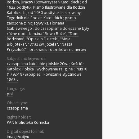
Rodzin, Bractw i Stowarzyszeń Katolickich
;
od
1922 podtytuł: Pismo Ilustrowane dla Rodzin
Katolickich
;
od 1930 podtytuł: Ilustrowany
Tygodnik dla Rodzin Katolickich
;
pismo
założone z inicjatywy ks. Floriana
Stablewskiego
;
do czasopisma dołączane były
różne dodatki m.in.: "Słowo Boże", "Dom
Rodzinny", "Opiekun Dziatek", "Moja
Bibljoteka", "Straż św. Józefa", "Nasza
Przyszłość"
;
brak wielu roczników i numerów
Subject and keywords:
czasopisma katolickie polskie 20w.
;
Kościół
Katolicki Polska
;
wychowanie religijne
;
Pius IX
(1792-1878) papież
;
Powstanie Styczniowe
1863r.
Language:
pol
Object type:
czasopisma
Rights holder:
PAN Biblioteka Kórnicka
Digital object format:
image/x.djvu