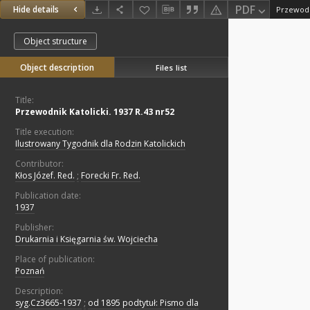
PDF
Hide details
Przewodni
Object structure
Object description
Files list
Title:
Przewodnik Katolicki. 1937 R.43 nr52
Title execution:
Ilustrowany Tygodnik dla Rodzin Katolickich
Contributor:
Kłos Józef. Red.
;
Forecki Fr. Red.
Publication date:
1937
Publisher:
Drukarnia i Księgarnia św. Wojciecha
Place of publication:
Poznań
Description:
syg.Cz3665-1937
;
od 1895 podtytuł: Pismo dla