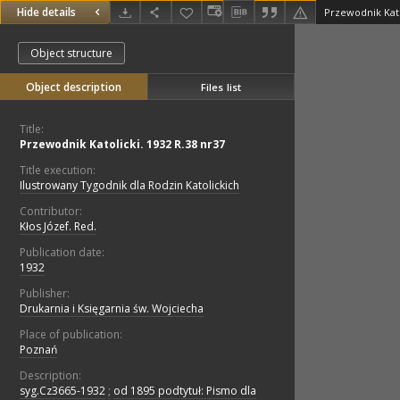
Hide details
Przewodnik Kato
Object structure
Object description
Files list
Title:
Przewodnik Katolicki. 1932 R.38 nr37
Title execution:
Ilustrowany Tygodnik dla Rodzin Katolickich
Contributor:
Kłos Józef. Red.
Publication date:
1932
Publisher:
Drukarnia i Księgarnia św. Wojciecha
Place of publication:
Poznań
Description:
syg.Cz3665-1932
;
od 1895 podtytuł: Pismo dla