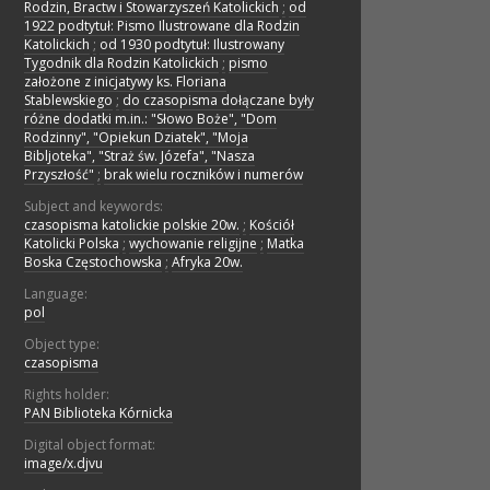
Rodzin, Bractw i Stowarzyszeń Katolickich
;
od
1922 podtytuł: Pismo Ilustrowane dla Rodzin
Katolickich
;
od 1930 podtytuł: Ilustrowany
Tygodnik dla Rodzin Katolickich
;
pismo
założone z inicjatywy ks. Floriana
Stablewskiego
;
do czasopisma dołączane były
różne dodatki m.in.: "Słowo Boże", "Dom
Rodzinny", "Opiekun Dziatek", "Moja
Bibljoteka", "Straż św. Józefa", "Nasza
Przyszłość"
;
brak wielu roczników i numerów
Subject and keywords:
czasopisma katolickie polskie 20w.
;
Kościół
Katolicki Polska
;
wychowanie religijne
;
Matka
Boska Częstochowska
;
Afryka 20w.
Language:
pol
Object type:
czasopisma
Rights holder:
PAN Biblioteka Kórnicka
Digital object format:
image/x.djvu