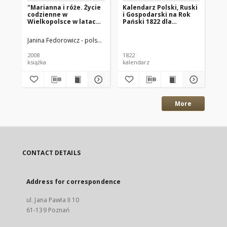
"Marianna i róże. Życie
Kalendarz Polski, Ruski
Ga
codzienne w
i Gospodarski na Rok
Xi
Wielkopolsce w latach
Pański 1822 dla
18
1890-1914 z tradycji
Wielkiego Xięstwa
rodzinnej"
Poznańskiego : który
Janina Fedorowicz - polska pisarka
Joanna Konopińska (1925 -1996; P
Wan
jest rokiem
zwyczaynym maiącym
2008
1822
184
dni 365
książka
kalendarz
gaz
More
CONTACT DETAILS
Address for correspondence
ul. Jana Pawła II 10
61-139 Poznań