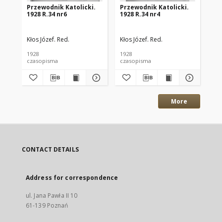
Przewodnik Katolicki.
Przewodnik Katolicki.
Pr
1928 R.34 nr6
1928 R.34 nr4
192
Kłos Józef. Red.
Kłos Józef. Red.
Kło
1928
1928
192
czasopisma
czasopisma
cza
More
CONTACT DETAILS
Address for correspondence
ul. Jana Pawła II 10
61-139 Poznań