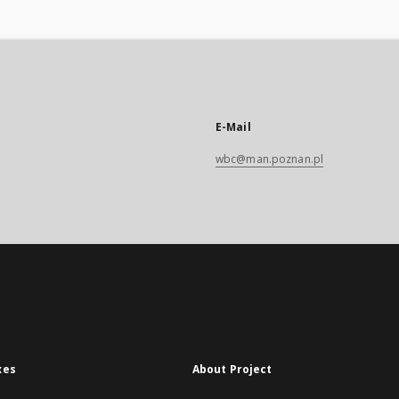
E-Mail
wbc@man.poznan.pl
xes
About Project