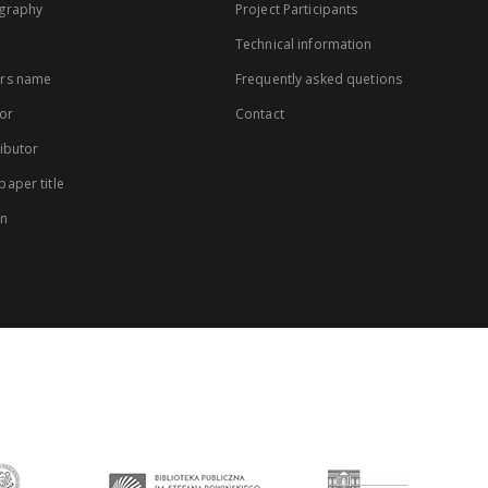
graphy
Project Participants
Technical information
rs name
Frequently asked quetions
or
Contact
ibutor
aper title
on