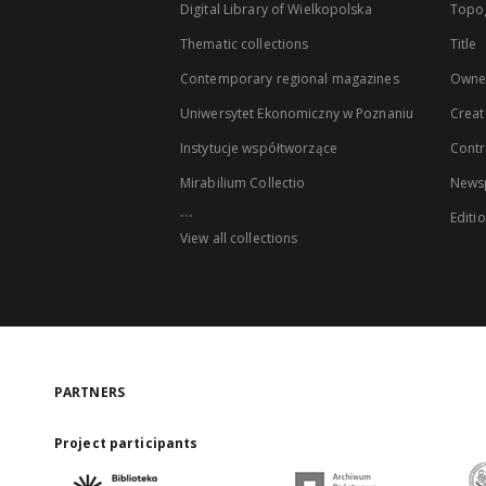
Digital Library of Wielkopolska
Topo
Thematic collections
Title
Contemporary regional magazines
Owne
Uniwersytet Ekonomiczny w Poznaniu
Creat
Instytucje współtworzące
Contr
Mirabilium Collectio
Newsp
...
Editi
View all collections
PARTNERS
Project participants