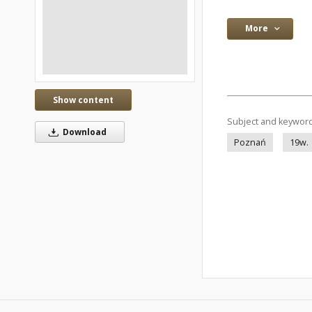
More
Show content
Subject and keywor
Download
Poznań
19w.