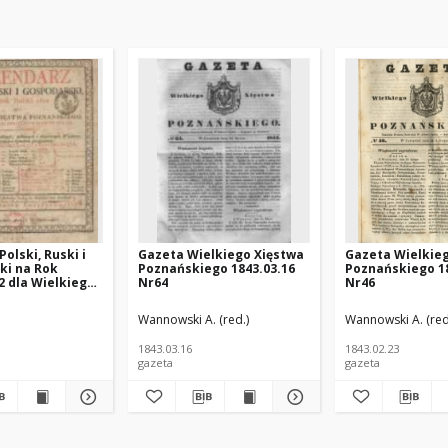
olski, Ruski i
Gazeta Wielkiego Xięstwa
Gazeta Wielkie
ki na Rok
Poznańskiego 1843.03.16
Poznańskiego 18
2 dla Wielkiego
Nr64
Nr46
znańskiego :
 rokiem
ińska (1925 -1996; Poznań) - polska pisarka; https://pl.wikipedia.org/wiki/J
Wannowski A. (red.)
Wannowski A. (red
m maiącym dni
1843.03.16
1843.02.23
gazeta
gazeta