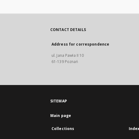
CONTACT DETAILS
Address for correspondence
ul. Jana Pawła II 10
61-139 Poznań
SITEMAP
Main page
Collections
Inde