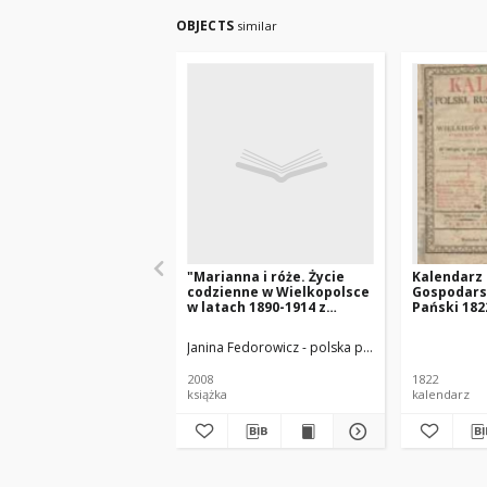
OBJECTS
similar
"Marianna i róże. Życie
Kalendarz P
codzienne w Wielkopolsce
Gospodars
w latach 1890-1914 z
Pański 182
tradycji rodzinnej"
Xięstwa Po
który jest
Janina Fedorowicz - polska pisarka
Joanna Konop
zwyczayny
365
2008
1822
książka
kalendarz