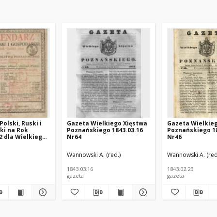
olski, Ruski i
Gazeta Wielkiego Xięstwa
Gazeta Wielkie
ki na Rok
Poznańskiego 1843.03.16
Poznańskiego 18
2 dla Wielkiego
Nr64
Nr46
znańskiego :
 rokiem
ińska (1925 -1996; Poznań) - polska pisarka; https://pl.wikipedia.org/wiki/J
Wannowski A. (red.)
Wannowski A. (red
m maiącym dni
1843.03.16
1843.02.23
gazeta
gazeta