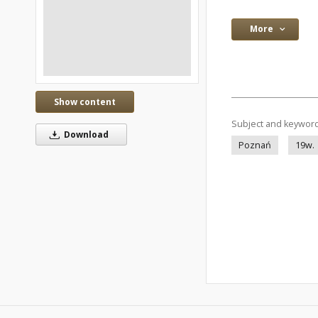
More
Show content
Subject and keywor
Download
Poznań
19w.