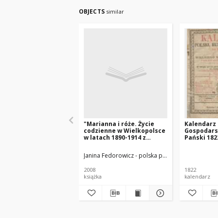
OBJECTS
similar
"Marianna i róże. Życie
Kalendarz P
codzienne w Wielkopolsce
Gospodars
w latach 1890-1914 z
Pański 182
tradycji rodzinnej"
Xięstwa Po
który jest
Janina Fedorowicz - polska pisarka
Joanna Konop
zwyczayny
365
2008
1822
książka
kalendarz