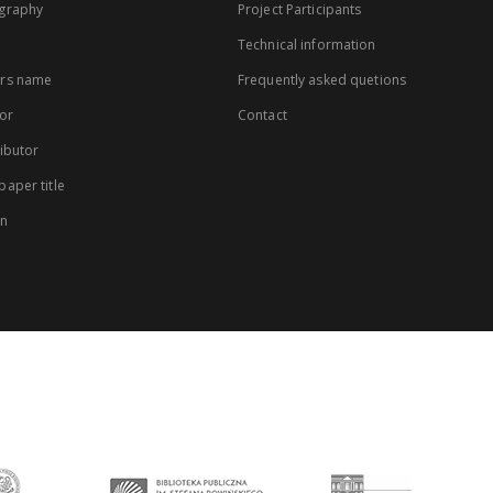
graphy
Project Participants
Technical information
rs name
Frequently asked quetions
or
Contact
ibutor
aper title
on