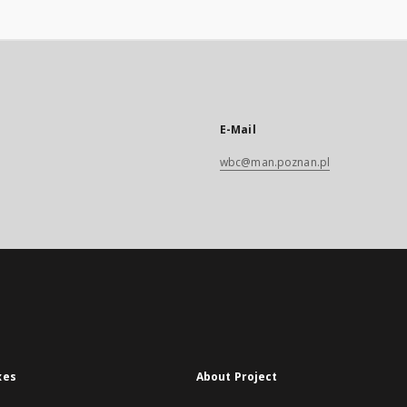
E-Mail
wbc@man.poznan.pl
xes
About Project