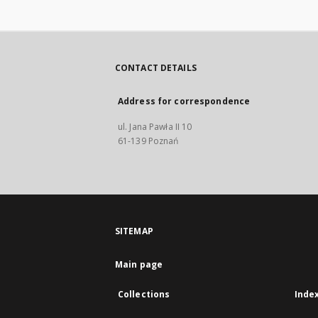
CONTACT DETAILS
Address for correspondence
ul. Jana Pawła II 10
61-139 Poznań
SITEMAP
Main page
Collections
Inde