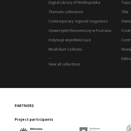
Digital Library of Wielkopolska
Topo
Thematic collections
Title
Contemporary regional magazines
Owne
Uniwersytet Ekonomiczny w Poznaniu
Creat
Instytucje współtworzące
Contr
Mirabilium Collectio
Newsp
...
Editi
View all collections
PARTNERS
Project participants