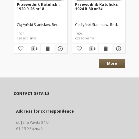
Przewodnik Katolicki.
Przewodnik Katolicki.
Pr
1920 R.26 nr18
1924 R.30 nr34
192
Ciążyński Stanisław. Red.
Ciążyński Stanisław. Red.
Kło
1920
1924
192
czasopisma
czasopisma
cza
More
CONTACT DETAILS
Address for correspondence
ul. Jana Pawła II 10
61-139 Poznań