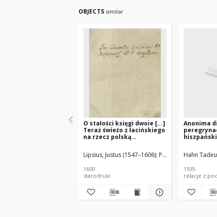
OBJECTS
similar
O stałości księgi dwoie [...]
Anonima d
Teraz świeżo z łacińskiego
peregrynac
na rzecz polską
hiszpański
przełożone y annotacyami
portugalsk
krotkimi obiaśnione przez
Lipsius, Justus (1547–1606)
Piotrowicz, Janusz Tł
Hahn Tadeus
Janusza Piotrowicza
1600
1935
starodruki