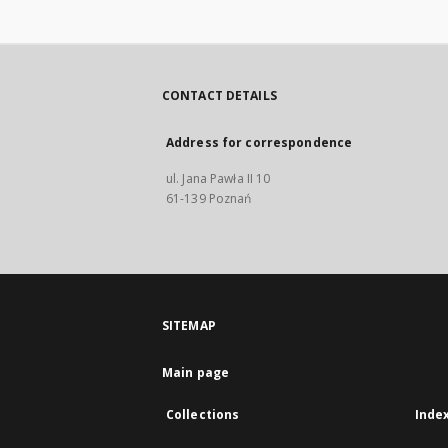
CONTACT DETAILS
Address for correspondence
ul. Jana Pawła II 10
61-139 Poznań
SITEMAP
Main page
Collections
Inde