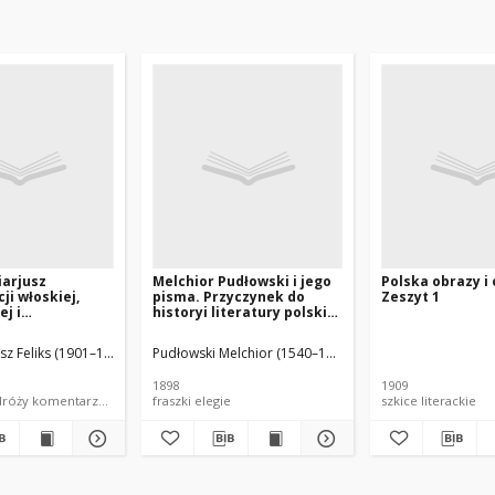
iarjusz
Melchior Pudłowski i jego
Polska obrazy i 
ji włoskiej,
pisma. Przyczynek do
Zeszyt 1
ej i
historyi literatury polskiej
iej z roku 1595
XVI wieku
um.
z Feliks (1901–1935)
Pudłowski Melchior (1540–1588)
Wierzbowski Teodor 
1898
1909
relacje z podróży komentarze do tekstów
fraszki elegie
szkice literackie