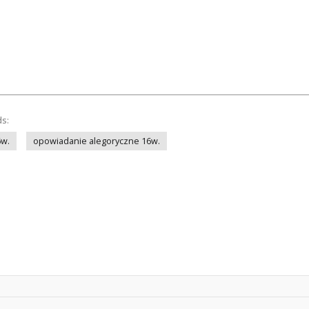
ds:
6w.
opowiadanie alegoryczne 16w.