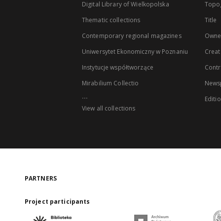
Digital Library of Wielkopolska
Topo
Thematic collections
Title
Contemporary regional magazines
Owne
Uniwersytet Ekonomiczny w Poznaniu
Creat
Instytucje współtworzące
Contr
Mirabilium Collectio
Newsp
...
Editi
View all collections
PARTNERS
Project participants