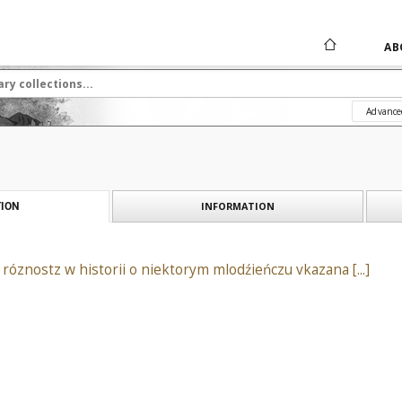
AB
Advance
INFORMATION
ION
 róznostz w historii o niektorym mlodźieńczu vkazana [...]