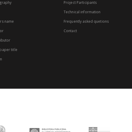
graphy
Project Participants
Technical information
rs name
Frequently asked quetions
or
Contact
ibutor
aper title
on