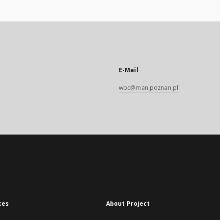
E-Mail
wbc@man.poznan.pl
xes
About Project