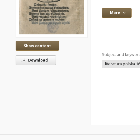
More
Show content
Subject and keywor
Download
literatura polska 1