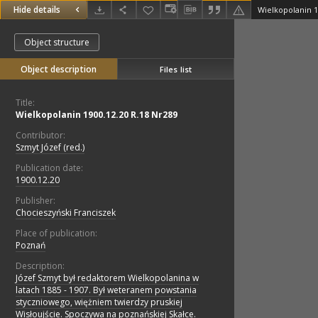
Hide details
Wielkopolanin 1
Object structure
Object description
Files list
Title:
Wielkopolanin 1900.12.20 R.18 Nr289
Contributor:
Szmyt Józef (red.)
Publication date:
1900.12.20
Publisher:
Chocieszyński Franciszek
Place of publication:
Poznań
Description:
Józef Szmyt był redaktorem Wielkopolanina w
latach 1885 - 1907. Był weteranem powstania
styczniowego, więżniem twierdzy pruskiej
Wisłoujście. Spoczywa na poznańskiej Skałce.