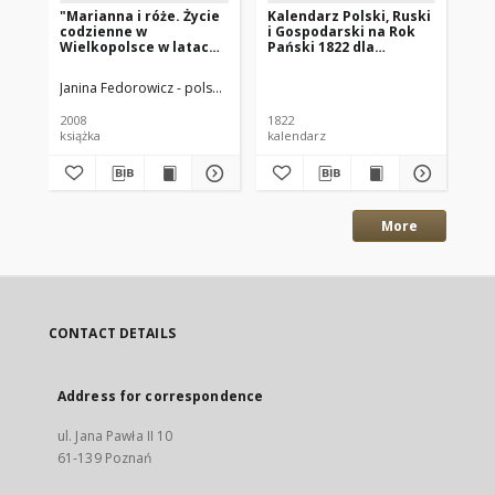
"Marianna i róże. Życie
Kalendarz Polski, Ruski
Ga
codzienne w
i Gospodarski na Rok
Xi
Wielkopolsce w latach
Pański 1822 dla
18
1890-1914 z tradycji
Wielkiego Xięstwa
rodzinnej"
Poznańskiego : który
Janina Fedorowicz - polska pisarka
Joanna Konopińska (1925 -1996; P
Wan
jest rokiem
zwyczaynym maiącym
2008
1822
184
dni 365
książka
kalendarz
gaz
More
CONTACT DETAILS
Address for correspondence
ul. Jana Pawła II 10
61-139 Poznań