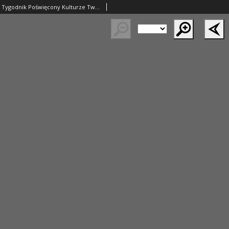
Myśl Narodowa. Tygodnik Poświęcony Kulturze Twórczości Polskiej. 1934 R.14 nr55