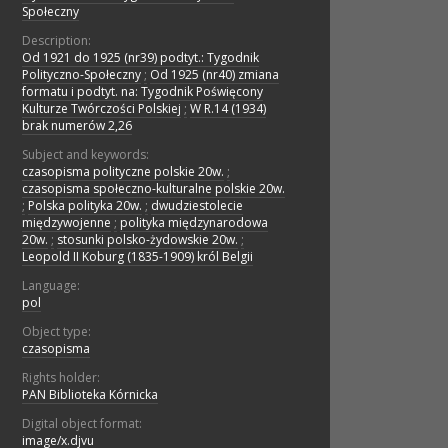
Społeczny
Description:
Od 1921 do 1925 (nr39) podtyt.: Tygodnik
Polityczno-Społeczny
;
Od 1925 (nr40) zmiana
formatu i podtyt. na: Tygodnik Poświęcony
Kulturze Twórczości Polskiej
;
W R.14 (1934)
brak numerów 2,26
Subject and keywords:
czasopisma polityczne polskie 20w.
;
czasopisma społeczno-kulturalne polskie 20w.
;
Polska polityka 20w.
;
dwudziestolecie
międzywojenne
;
polityka międzynarodowa
20w.
;
stosunki polsko-żydowskie 20w.
;
Leopold II Koburg (1835-1909) król Belgii
Language:
pol
Object type:
czasopisma
Rights holder:
PAN Biblioteka Kórnicka
Digital object format:
image/x.djvu