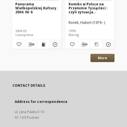
Panorama
Komiks w Polsce na
[Re
Wielkopolskiej Kultury.
Przełomie Tysiącleci :
Ko
2004. Nr 6
czyli sytuacja
Po
polskiego rynku
tys
komiksowego lat 90-
Ron
Ronek, Hubert (1979– )
(wi
tych : fanzin
komiksowy
2004.03
1999-
200
czasopisma
Niereg.
More
CONTACT DETAILS
Address for correspondence
ul. Jana Pawła II 10
61-139 Poznań