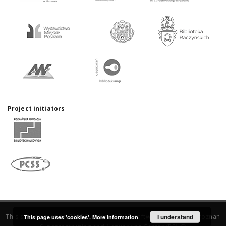
Project initiators
This service runs on
DInGO dLibra 6.3.17
software created by
I understand
Poznan
This page uses 'cookies'.
More information