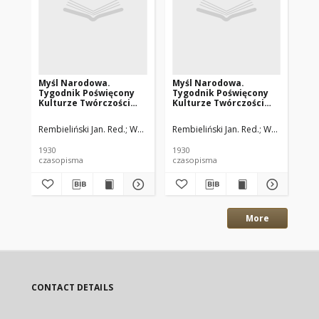
Myśl Narodowa.
Myśl Narodowa.
My
Tygodnik Poświęcony
Tygodnik Poświęcony
Ty
Kulturze Twórczości
Kulturze Twórczości
Ku
Polskiej. 1930 R.10 nr43
Polskiej. 1930 R.10 nr45
Pol
Rembieliński Jan. Red.
Wasilewski Zygmunt. Red.
Rembieliński Jan. Red.
Wasilewski Z
Rem
1930
1930
193
czasopisma
czasopisma
cza
More
CONTACT DETAILS