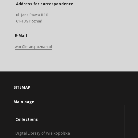
Address for correspondence
ul. Jana Pawła II 10
61-139 Poznań
E-Mail
wbc@man.poznan.pl
SITEMAP
Main page
Collections
Digital Library of Wielkopolska