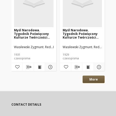
Myśl Narodowa.
Myśl Narodowa.
My
Tygodnik Poświęcony
Tygodnik Poświęcony
Ty
Kulturze Twórczości
Kulturze Twórczości
Ku
Polskiej. 1931 R.11 nr2
Polskiej. 1929 R.9 nr5
Pol
Wasilewski Zygmunt. Red.
Rembieliński Jan. Red.
Wasilewski Zygmunt. Red.
Rembielińs
Was
1931
1929
192
czasopisma
czasopisma
cza
More
CONTACT DETAILS