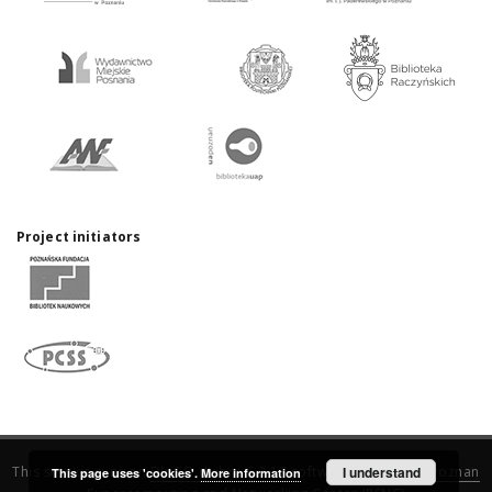
Project initiators
This service runs on
DInGO dLibra 6.3.17
software created by
I understand
Poznan
This page uses 'cookies'.
More information