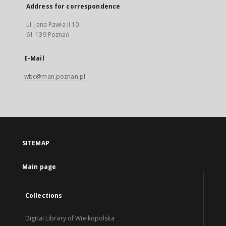
Address for correspondence
ul. Jana Pawła II 10
61-139 Poznań
E-Mail
wbc@man.poznan.pl
SITEMAP
Main page
Collections
Digital Library of Wielkopolska