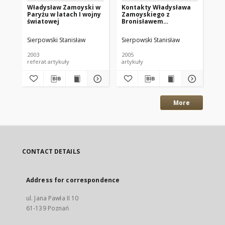
Władysław Zamoyski w
Kontakty Władysława
O 
Paryżu w latach I wojny
Zamoyskiego z
bi
światowej
Bronisławem
Za
Piłsudskim. Pamiętnik
19
Biblioteki Kórnickiej Z.
Bib
Sierpowski Stanisław
Sierpowski Stanisław
Mol
27.
Z.
2003
2005
202
referat artykuły
artykuły
cza
More
CONTACT DETAILS
Address for correspondence
ul. Jana Pawła II 10
61-139 Poznań