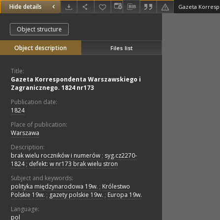
Hide details
Object structure
Object description
Files list
Title:
Gazeta Korrespondenta Warszawskiego i
Zagranicznego. 1824 nr173
Publication date:
1824
Place of publication:
Warszawa
Description:
brak wielu roczników i numerów
;
syg.cz2270-
1824
;
defekt: w nr173 brak wielu stron
Subject and keywords:
polityka międzynarodowa 19w.
;
Królestwo
Polskie 19w.
;
gazety polskie 19w.
;
Europa 19w.
Language:
pol