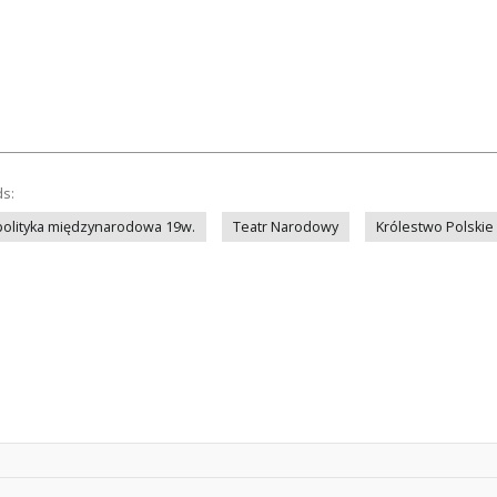
ds:
polityka międzynarodowa 19w.
Teatr Narodowy
Królestwo Polskie