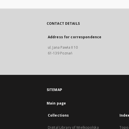
CONTACT DETAILS
Address for correspondence
ul. Jana Pawła II 10
61-139 Poznań
SITEMAP
Main page
Collections
Inde
Digital Library of Wielkopolska
Topo