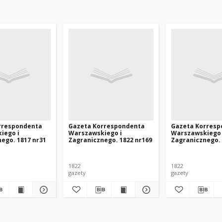
rrespondenta
Gazeta Korrespondenta
Gazeta Korresp
iego i
Warszawskiego i
Warszawskiego 
ego. 1817 nr31
Zagranicznego. 1822 nr169
Zagranicznego. 
1822
1822
gazety
gazety