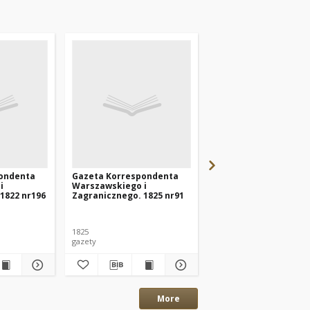
ondenta
Gazeta Korrespondenta
Gazeta Korresponde
i
Warszawskiego i
Warszawskiego i
1822 nr196
Zagranicznego. 1825 nr91
Zagranicznego. 1822 
1825
1822
gazety
gazety
More