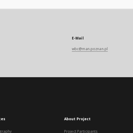
E-Mail
wbc@man.poznan.pl
xes
About Project
graphy
Project Participants