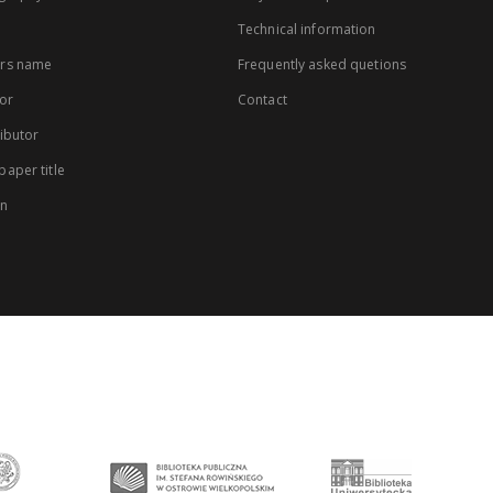
Technical information
rs name
Frequently asked quetions
or
Contact
ibutor
aper title
on