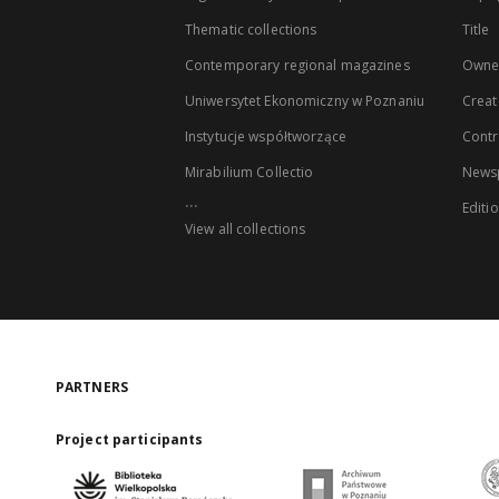
Thematic collections
Title
Contemporary regional magazines
Owne
Uniwersytet Ekonomiczny w Poznaniu
Creat
Instytucje współtworzące
Contr
Mirabilium Collectio
Newsp
...
Editi
View all collections
PARTNERS
Project participants