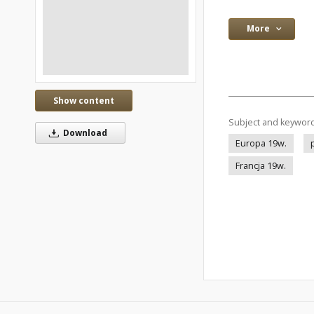
More
Show content
Subject and keywor
Download
Europa 19w.
Francja 19w.