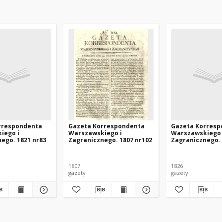
rrespondenta
Gazeta Korrespondenta
Gazeta Korresp
iego i
Warszawskiego i
Warszawskiego 
ego. 1821 nr83
Zagranicznego. 1807 nr102
Zagranicznego. 
1807
1826
gazety
gazety