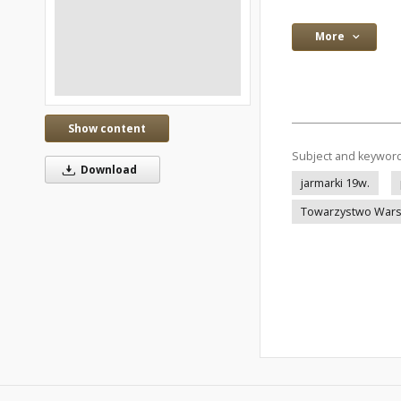
More
Show content
Subject and keywor
Download
jarmarki 19w.
Towarzystwo Warsz