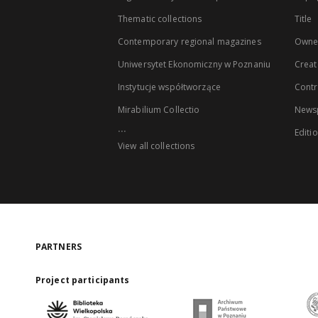
Thematic collections
Title
Contemporary regional magazines
Owne
Uniwersytet Ekonomiczny w Poznaniu
Creat
Instytucje współtworzące
Contr
Mirabilium Collectio
Newsp
...
Editi
View all collections
PARTNERS
Project participants