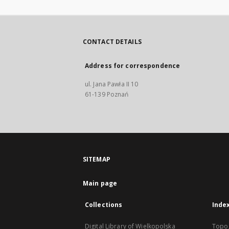
CONTACT DETAILS
Address for correspondence
ul. Jana Pawła II 10
61-139 Poznań
SITEMAP
Main page
Collections
Inde
Digital Library of Wielkopolska
Topo