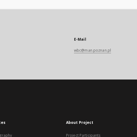
E-Mail
wbc@man.poznan.pl
xes
About Project
graphy
Project Participants