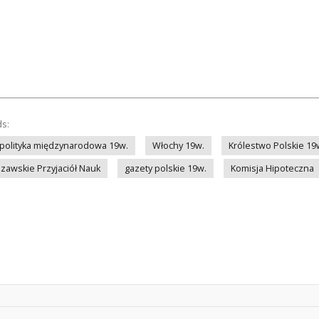
ds:
polityka międzynarodowa 19w.
Włochy 19w.
Królestwo Polskie 19
awskie Przyjaciół Nauk
gazety polskie 19w.
Komisja Hipoteczna