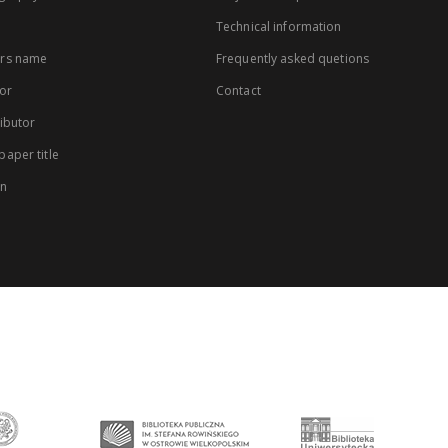
Technical information
rs name
Frequently asked quetions
or
Contact
ibutor
aper title
on