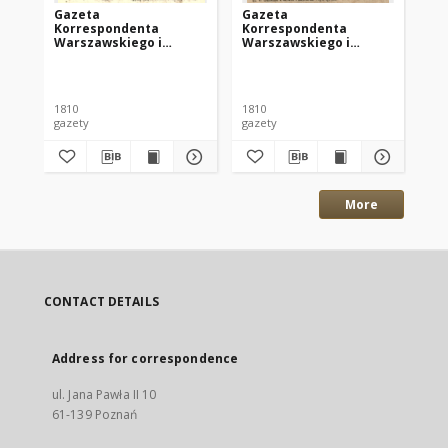
Gazeta
Gazeta
Ga
Korrespondenta
Korrespondenta
Ko
Warszawskiego i
Warszawskiego i
Wa
Zagranicznego. 1810
Zagranicznego. 1810
Za
nr32
nr33
nr
1810
1810
181
gazety
gazety
gaz
More
CONTACT DETAILS
Address for correspondence
ul. Jana Pawła II 10
61-139 Poznań