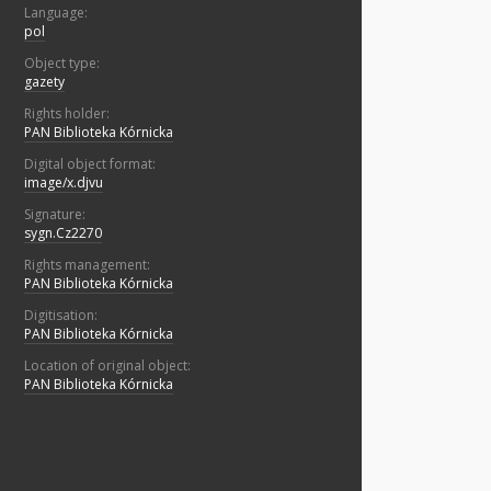
Language:
pol
Object type:
gazety
Rights holder:
PAN Biblioteka Kórnicka
Digital object format:
image/x.djvu
Signature:
sygn.Cz2270
Rights management:
PAN Biblioteka Kórnicka
Digitisation:
PAN Biblioteka Kórnicka
Location of original object:
PAN Biblioteka Kórnicka