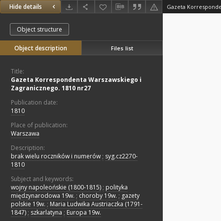
Hide details
Object structure
Object description
Files list
Title:
Gazeta Korrespondenta Warszawskiego i
Zagranicznego. 1810 nr27
Publication date:
1810
Place of publication:
Warszawa
Description:
brak wielu roczników i numerów
;
syg.cz2270-
1810
Subject and keywords:
wojny napoleońskie (1800-1815)
;
polityka
międzynarodowa 19w.
;
choroby 19w.
;
gazety
polskie 19w.
;
Maria Ludwika Austriaczka (1791-
1847)
;
szkarlatyna
;
Europa 19w.