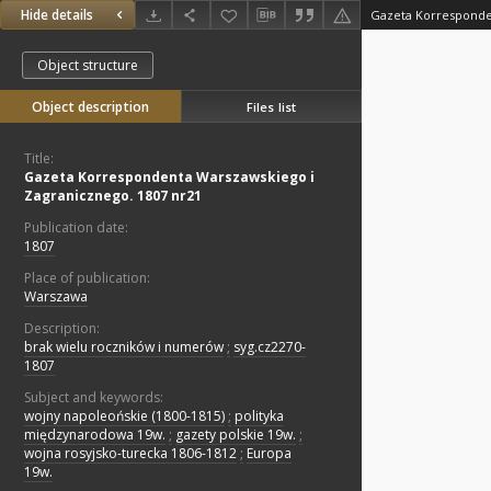
Hide details
Object structure
Object description
Files list
Title:
Gazeta Korrespondenta Warszawskiego i
Zagranicznego. 1807 nr21
Publication date:
1807
Place of publication:
Warszawa
Description:
brak wielu roczników i numerów
;
syg.cz2270-
1807
Subject and keywords:
wojny napoleońskie (1800-1815)
;
polityka
międzynarodowa 19w.
;
gazety polskie 19w.
;
wojna rosyjsko-turecka 1806-1812
;
Europa
19w.