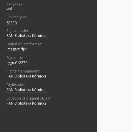
Language:
pol
Object type:
gazety
Rights holder:
PAN Biblioteka Kórnicka
Digital object format:
image/x.djvu
Signature:
sygn.Cz2270
Rights management:
PAN Biblioteka Kórnicka
Digitisation:
PAN Biblioteka Kórnicka
Location of original object:
PAN Biblioteka Kórnicka