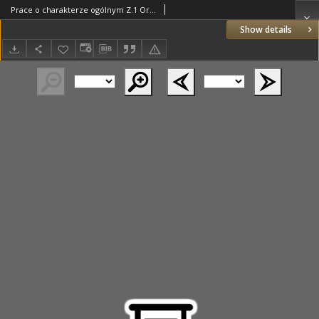
Prace o charakterze ogólnym Z.1 Ordynacja podatkowa; Ordynacja podatkowa Rzeszy Niemieckiej z 13 grudnia 1919 R. ze zmianami i uzupełnieniami do końca marca 1925 R.
Show details