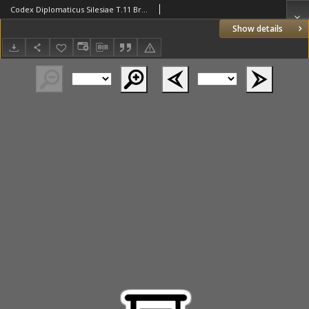
Codex Diplomaticus Silesiae T.11 Breslauer Stadtbuch enthaltend die Rathslinie von 1287 ab und Urkunden zur Verfassungsgeschichte der Stadt
Show details