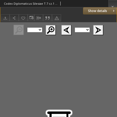
Codex Diplomaticus Silesiae T.7 cz.1 Regesten zur schlesischen Geschichte. Erster Theil. Bis zum Jahre 1250
Show details