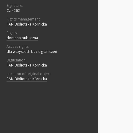
Signature:
Cz 4262
Rights management:
PAN Biblioteka Kórnicka
Rights:
domena publiczna
Access rights:
dla wszystkich bez ograniczeń
Digitisation:
PAN Biblioteka Kórnicka
Location of original object:
PAN Biblioteka Kórnicka