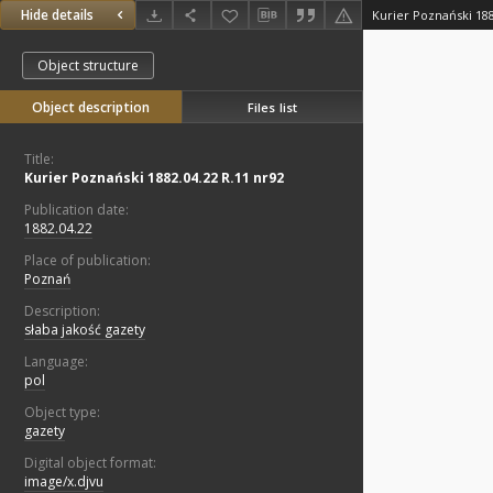
Hide details
Kurier Poznański 188
Object structure
Object description
Files list
Title:
Kurier Poznański 1882.04.22 R.11 nr92
Publication date:
1882.04.22
Place of publication:
Poznań
Description:
słaba jakość gazety
Language:
pol
Object type:
gazety
Digital object format:
image/x.djvu