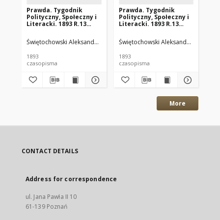
Prawda. Tygodnik
Prawda. Tygodnik
Pr
Polityczny, Społeczny i
Polityczny, Społeczny i
Pol
Literacki. 1893 R.13
Literacki. 1893 R.13
Lit
nr49
nr30
nr
Świętochowski Aleksander. Wyd.
Świętochowski Aleksander. Wyd.
Świętochowski Aleksander. Red.
Świ
Św
1893
1893
189
czasopisma
czasopisma
cza
More
CONTACT DETAILS
Address for correspondence
ul. Jana Pawła II 10
61-139 Poznań