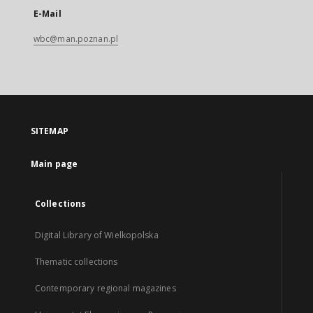
E-Mail
wbc@man.poznan.pl
SITEMAP
Main page
Collections
Digital Library of Wielkopolska
Thematic collections
Contemporary regional magazines