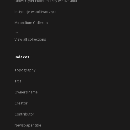
Uniwersytet Ekonomiczny w Poznaniu
Instytucje współtworzące
Mirabilium Collectio
...
View all collections
Indexes
Topography
Title
Owners name
Creator
Contributor
Newspaper title