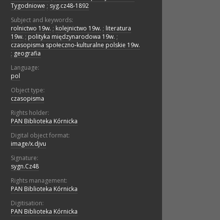
Tygodniowe
;
syg.cz48-1892
Subject and keywords:
rolnictwo 19w.
;
kolejnictwo 19w.
;
literatura
19w.
;
polityka międzynarodowa 19w.
;
czasopisma społeczno-kulturalne polskie 19w.
;
geografia
Language:
pol
Object type:
czasopisma
Rights holder:
PAN Biblioteka Kórnicka
Digital object format:
image/x.djvu
Signature:
sygn.Cz48
Rights management:
PAN Biblioteka Kórnicka
Digitisation:
PAN Biblioteka Kórnicka