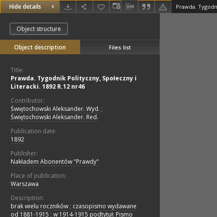
Hide details
Object structure
Object description
Files list
Title:
Prawda. Tygodnik Polityczny, Społeczny i
Literacki. 1892 R.12 nr46
Contributor:
Świętochowski Aleksander. Wyd.
;
Świętochowski Aleksander. Red.
Publication date:
1892
Publisher:
Nakładem Abonentów "Prawdy"
Place of publication:
Warszawa
Description:
brak wielu roczników
;
czasopismo wydawane
od 1881-1915
;
w 1914-1915 podtytuł: Pismo