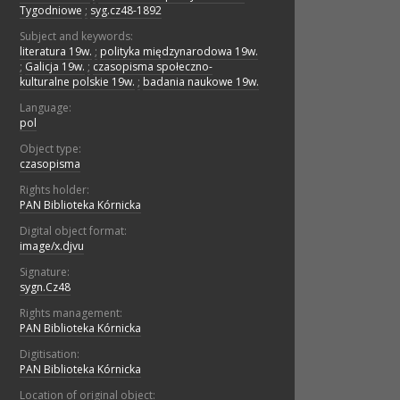
Tygodniowe
;
syg.cz48-1892
Subject and keywords:
literatura 19w.
;
polityka międzynarodowa 19w.
;
Galicja 19w.
;
czasopisma społeczno-
kulturalne polskie 19w.
;
badania naukowe 19w.
Language:
pol
Object type:
czasopisma
Rights holder:
PAN Biblioteka Kórnicka
Digital object format:
image/x.djvu
Signature:
sygn.Cz48
Rights management:
PAN Biblioteka Kórnicka
Digitisation:
PAN Biblioteka Kórnicka
Location of original object: