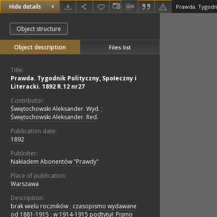
Hide details
Object structure
Object description
Files list
Title:
Prawda. Tygodnik Polityczny, Społeczny i
Literacki. 1892 R.12 nr27
Contributor:
Świętochowski Aleksander. Wyd.
;
Świętochowski Aleksander. Red.
Publication date:
1892
Publisher:
Nakładem Abonentów "Prawdy"
Place of publication:
Warszawa
Description:
brak wielu roczników
;
czasopismo wydawane
od 1881-1915
;
w 1914-1915 podtytuł: Pismo