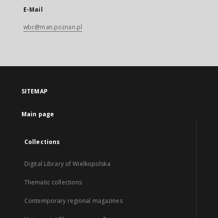
E-Mail
wbc@man.poznan.pl
SITEMAP
Main page
Collections
Digital Library of Wielkopolska
Thematic collections
Contemporary regional magazines