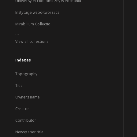
Uniwersytet Ekonomiczny w Poznaniu
Instytucje współtworzące
Mirabilium Collectio
...
View all collections
Indexes
Topography
Title
Owners name
Creator
Contributor
Newspaper title