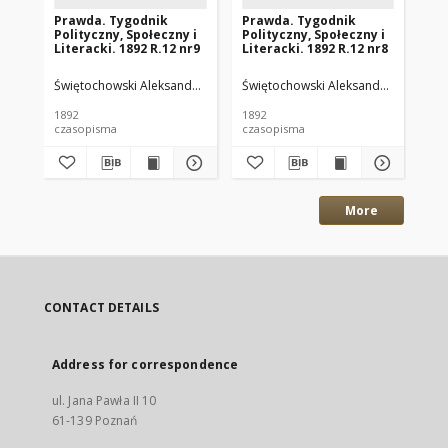
Prawda. Tygodnik
Prawda. Tygodnik
Pr
Polityczny, Społeczny i
Polityczny, Społeczny i
Pol
Literacki. 1892 R.12 nr9
Literacki. 1892 R.12 nr8
Lit
Świętochowski Aleksander. Wyd.
Świętochowski Aleksander. Wyd.
Świętochowski Aleksander. Red.
Świ
Św
1892
1892
189
czasopisma
czasopisma
cza
More
CONTACT DETAILS
Address for correspondence
ul. Jana Pawła II 10
61-139 Poznań